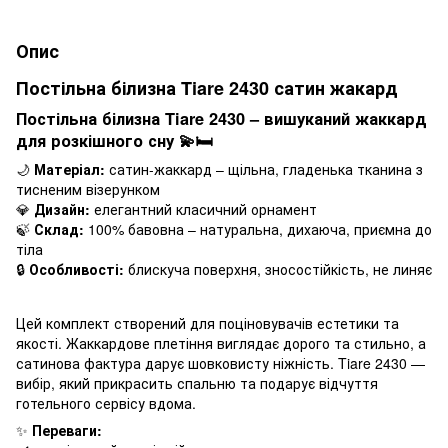
Опис
Постільна білизна Tiare 2430 сатин жакард
Постільна білизна Tiare 2430 – вишуканий жаккард
для розкішного сну 💫🛏️
🌙
Матеріал:
сатин-жаккард – щільна, гладенька тканина з
тисненим візерунком
💎
Дизайн:
елегантний класичний орнамент
🍃
Склад:
100% бавовна – натуральна, дихаюча, приємна до
тіла
🔒
Особливості:
блискуча поверхня, зносостійкість, не линяє
Цей комплект створений для поціновувачів естетики та
якості. Жаккардове плетіння виглядає дорого та стильно, а
сатинова фактура дарує шовковисту ніжність. Tiare 2430 —
вибір, який прикрасить спальню та подарує відчуття
готельного сервісу вдома.
✨
Переваги: