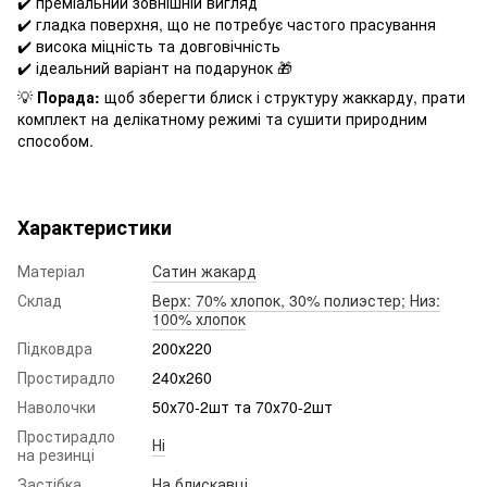
✔️ преміальний зовнішній вигляд
✔️ гладка поверхня, що не потребує частого прасування
✔️ висока міцність та довговічність
✔️ ідеальний варіант на подарунок 🎁
💡
Порада:
щоб зберегти блиск і структуру жаккарду, прати
комплект на делікатному режимі та сушити природним
способом.
Характеристики
Матеріал
Сатин жакард
Склад
Верх: 70% хлопок, 30% полиэстер; Низ:
100% хлопок
Підковдра
200х220
Простирадло
240х260
Наволочки
50х70-2шт та 70х70-2шт
Простирадло
Ні
на резинці
Застібка
На блискавці