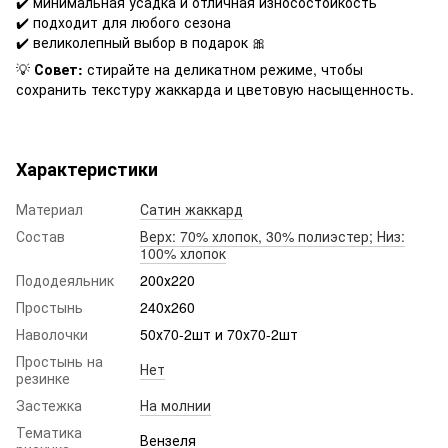
✔️ минимальная усадка и отличная износостойкость
✔️ подходит для любого сезона
✔️ великолепный выбор в подарок 🎀
💡
Совет:
стирайте на деликатном режиме, чтобы
сохранить текстуру жаккарда и цветовую насыщенность.
Характеристики
Материал
Сатин жаккард
Состав
Верх: 70% хлопок, 30% полиэстер; Низ:
100% хлопок
Пододеяльник
200х220
Простынь
240х260
Наволочки
50х70-2шт и 70х70-2шт
Простынь на
Нет
резинке
Застежка
На молнии
Тематика
Вензеля