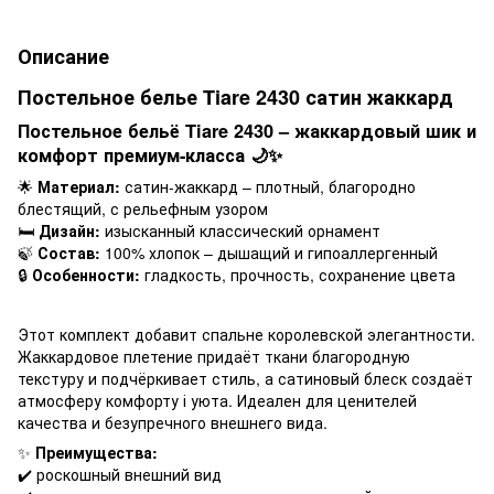
Описание
Постельное белье Tiare 2430 сатин жаккард
Постельное бельё Tiare 2430 – жаккардовый шик и
комфорт премиум-класса 🌙✨
🌟
Материал:
сатин-жаккард – плотный, благородно
блестящий, с рельефным узором
🛏️
Дизайн:
изысканный классический орнамент
🍃
Состав:
100% хлопок – дышащий и гипоаллергенный
🔒
Особенности:
гладкость, прочность, сохранение цвета
Этот комплект добавит спальне королевской элегантности.
Жаккардовое плетение придаёт ткани благородную
текстуру и подчёркивает стиль, а сатиновый блеск создаёт
атмосферу комфорту і уюта. Идеален для ценителей
качества и безупречного внешнего вида.
✨
Преимущества:
✔️ роскошный внешний вид