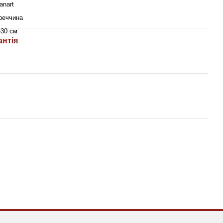
anart
реччина
-30 см
антія