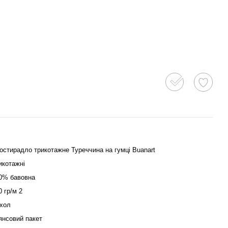
остирадло трикотажне Туреччина на гумці Buanart
икотажні
0% бавовна
0 гр/м 2
хол
янсовий пакет