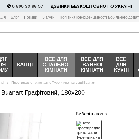
✆
0-800-33-96-57
⠀⠀ДЗВІНКИ БЕЗКОШТОВНО ПО УКРАЇНІ
ція
Блог
Новини
Відгуки
Політика конфіденційності мобільного додат
ДЯГ
ВСЕ ДЛЯ
ВСЕ ДЛЯ
ВСЕ
ЛЯ
КАПЦІ
СПАЛЬНОЇ
ВАННОЇ
ДЛЯ
ОМУ
КІМНАТИ
КІМНАТИ
КУХНІ
нці
Простирадло трикотажне Туреччина на гумці Buanart
 Buanart Графітовий, 180х200
Виберіть колір