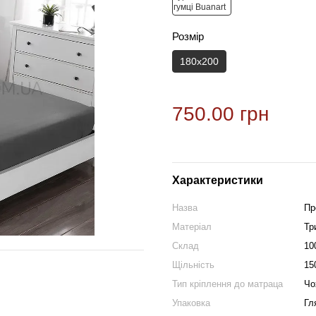
Розмір
180х200
750.00 грн
Характеристики
Назва
Пр
Матеріал
Тр
Склад
10
Щільність
15
Тип кріплення до матраца
Чо
Упаковка
Гл