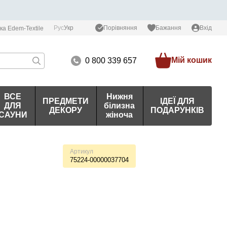
Порівняння
Рус
Укр
Бажання
Вхід
ка Edem-Textile
Мій кошик
0 800 339 657
ВСЕ
Нижня
ПРЕДМЕТИ
ІДЕЇ ДЛЯ
ДЛЯ
білизна
ДЕКОРУ
ПОДАРУНКІВ
САУНИ
жіноча
Артикул
75224-00000037704