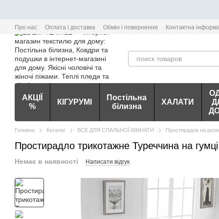
Перейти до основного контенту
Про нас
Оплата і доставка
Обмін і повернення
Контактна інформа
О
АКЦІЇ
Постільна
КІГУРУМІ
ХАЛАТИ
Д
%
білизна
Д
Головна
Каталог
ВСЕ ДЛЯ СПАЛЬНОЇ КІМНАТИ
Простирадла на рези
Простирадло трикотажне Туреччина на гумці
Немає в наявності
Написати відгук