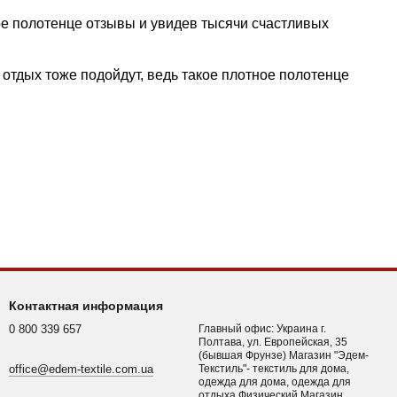
ое полотенце отзывы и увидев тысячи счастливых
 отдых тоже подойдут, ведь такое плотное полотенце
Контактная информация
0 800 339 657
Главный офис: Украина г.
Полтава, ул. Европейская, 35
(бывшая Фрунзе) Магазин "Эдем-
office@edem-textile.com.ua
Текстиль"- текстиль для дома,
одежда для дома, одежда для
отдыха Физический Магазин