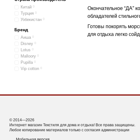
Китай
0
Окончательное “ДА” к
Турция
0
обладателей стильного
Узбекистан
0
Готовы покорять морс
Бренд
для отдыха легко сойд
Аиша
0
Disney
0
Lotus
0
Malloory
0
Pupilla
0
Vip cotton
0
© 2014—2026
Интернет магазин Текстиля для дома и отдыха! Все права защищены.
Любое копирование материалов только с согласия администрации
Мобильная версия