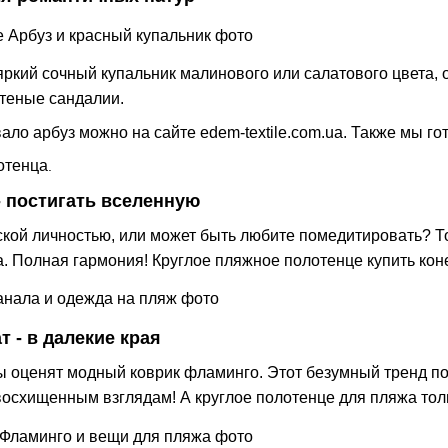
 яркий сочный купальник малинового или салатового цвета,
етеные сандалии.
ало арбуз можно на сайте edem-textile.com.ua. Также
мы го
отенца
.
- постигать вселенную
ской личностью, или может быть любите помедитировать? То
. Полная гармония! Круглое пляжное полотенце купить коне
 - в далекие края
оценят модный коврик фламинго. Этот безумный тренд по
 восхищенным взглядам! А круглое полотенце для пляжа тол