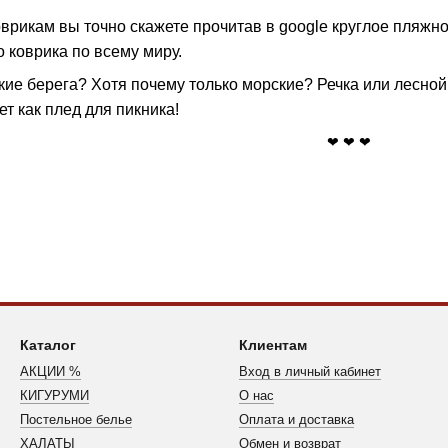
оврикам вы точно скажете прочитав в google круглое пляжн
 коврика по всему миру.
кие берега? Хотя почему только морские? Речка или лесной
ет как плед для пикника!
❤ ❤ ❤
Каталог
Клиентам
АКЦИИ %
Вход в личный кабинет
КИГУРУМИ
О нас
Постельное белье
Оплата и доставка
ХАЛАТЫ
Обмен и возврат