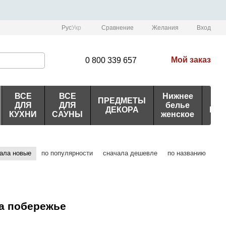
Сравнение
Рус
Укр
Желания
Вход
Мой заказ
0 800 339 657
ВСЕ
ВСЕ
Нижнее
ПРЕДМЕТЫ
ИД
ДЛЯ
ДЛЯ
белье
ДЕКОРА
ПО
КУХНИ
САУНЫ
женское
ала новые
по популярности
сначала дешевле
по названию
а побережье