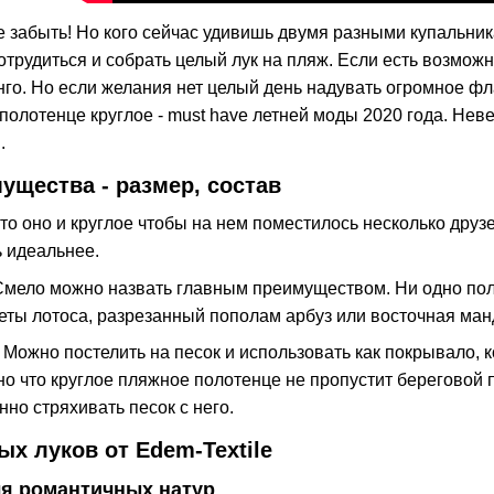
е забыть! Но кого сейчас удивишь двумя разными купальни
потрудиться и собрать целый лук на пляж. Если есть возможн
го. Но если желания нет целый день надувать огромное фл
олотенце круглое - must have летней моды 2020 года. Неве
.
щества - размер, состав
 то оно и круглое чтобы на нем поместилось несколько друз
ь идеальнее.
 Смело можно назвать главным преимуществом. Ни одно пол
еты лотоса, разрезанный пополам арбуз или восточная манд
. Можно постелить на песок и использовать как покрывало, 
о что круглое пляжное полотенце не пропустит береговой п
нно стряхивать песок с него.
ых луков от Edem-Textile
ля романтичных натур