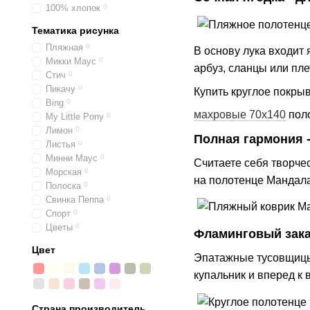
100% хлопок
0
Тематика рисунка
Пляжная
0
В основу лука входит
Микки Маус
0
арбуз, сланцы или пл
Стич
0
Пикачу
0
Купить круглое покрыв
Bing
0
махровые 70х140
пол
My Little Pony
0
Лимон
0
Полная гармония 
Листья
0
Минни Маус
0
Считаете себя творче
Морская
0
на полотенце Мандала
Полоска
0
Свинка Пеппа
0
Спорт
0
Цветы
0
Фламинговый закат
Цвет
Эпатажные тусовщицы 
купальник и вперед к
Страна производитель