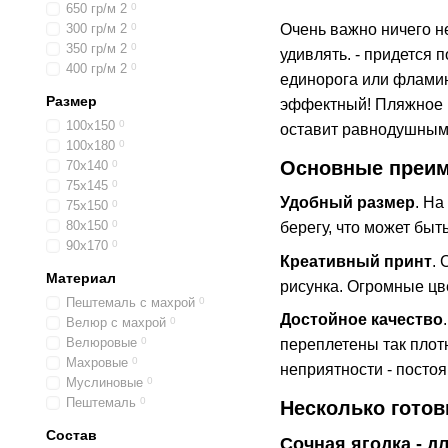
650 гр/м 2
0
300 гр/м 2
0
Очень важно ничего н
350 гр/м 2
0
удивлять. - придется 
400 гр/м 2
0
единорога или фламин
Размер
эффектный! Пляжное п
100х150
0
оставит равнодушным
100х180
0
Основные преиму
70х140
0
75х145
0
Удобный размер
. На
75х150
0
80х150
0
берегу, что может быт
90х170
0
Креативный принт
.
Материал
рисунка. Огромные цв
Пештемаль с махрой
0
Достойное качество
Велюр с махрой
0
Велюровые
0
переплетены так плотн
Махровые
0
неприятности - постоя
Муслиновые
0
Пештемаль
0
Несколько готов
Состав
Сочная ягодка - д