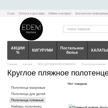
Перейти к основному контенту
О нас
Оплата и доставка
Обмен и возврат
Контактная информац
Политика конфиденциальности мобильного приложения Edem-Textile
АКЦИИ
Постельное
КИГУРУМИ
ХАЛАТЫ
%
белье
Главная
Каталог
ВСЕ ДЛЯ ВАННОЙ КОМНАТЫ
Полотенца пляжные
Круглое пляжное полотенц
Нет товаров
Полотенца махровые
Полотенца для детей
Полотенца пляжные
Наборы полотенец