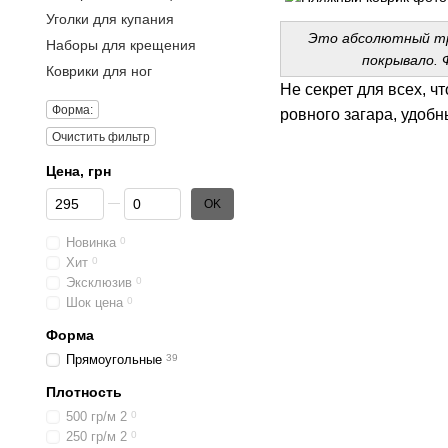
Уголки для купания
Это абсолютный тре
Наборы для крещения
покрывало. 
Коврики для ног
Не секрет для всех, 
Форма:
ровного загара, удоб
Очистить фильтр
Цена, грн
От Цена, грн
До Цена, грн
OK
Новинка
0
Хит
0
Эксклюзив
0
Шок цена
0
Форма
Прямоугольные
39
Плотность
500 гр/м 2
0
250 гр/м 2
0