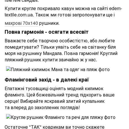
Купити кругле покривало кавун можна на сайті edem-
textile.com.ua. Також ми готові запропонувати ще і
махрові 70х140
рушники
.
Повна гармонія - осягати всесвіт
Вважаєте себе творчою особистістю, або любите
помедитувати? Тільки уявіть себе на світанку біля
моря на рушнику Мандала. Повна гармонія! Круглий
пляжний рушник купити звичайно ж у нас.
Фламінговий захід - в далекі краї
Епатажні тусовщиці оцінять модний килимок
фламінго. Цей божевільний тренд підкорить ваше
серце! Вибирайте яскравий злитий купальник
та вперед до захоплених поглядів!
Остаточне "ТАК" коврикам ви точно скажете