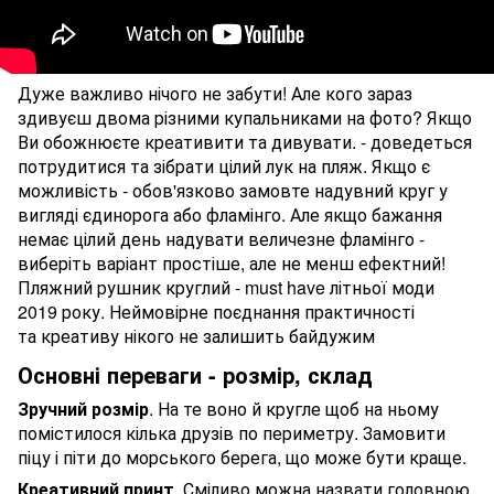
Дуже важливо нічого не забути! Але кого зараз
здивуєш двома різними купальниками на фото? Якщо
Ви обожнюєте креативити та дивувати. - доведеться
потрудитися та зібрати цілий лук на пляж. Якщо є
можливість - обов'язково замовте надувний круг у
вигляді єдинорога або фламінго. Але якщо бажання
немає цілий день надувати величезне фламінго -
виберіть варіант простіше, але не менш ефектний!
Пляжний рушник круглий - must have літньої моди
2019 року. Неймовірне поєднання практичності
та креативу нікого не залишить байдужим
Основні переваги - розмір, склад
Зручний розмір
. На те воно й кругле щоб на ньому
помістилося кілька друзів по периметру. Замовити
піцу і піти до морського берега, що може бути краще.
Креативний принт
. Сміливо можна назвати головною