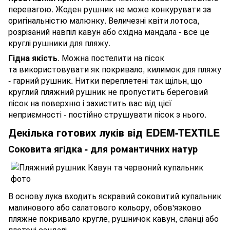
перевагою. Жоден рушник не може конкурувати за
оригінальністю малюнку. Величезні квіти лотоса,
розрізаний навпіл кавун або східна мандала - все це
круглі рушники для пляжу.
Гідна якість
. Можна постелити на пісок
та використовувати як покривало, килимок для пляжу
- гарний рушник. Нитки переплетені так щільн, що
круглий пляжний рушник не пропустить береговий
пісок на поверхню і захистить вас
від
цієї
неприємності
- постійно струшувати пісок з нього.
Декілька готових луків від EDEM-TEXTILE
Соковита ягідка - для романтичних натур
В основу лука входить яскравий соковитий купальник
малинового або салатового кольору, обов'язково
пляжне покривало кругле, рушничок кавун, сланці або
плетені сандалі.