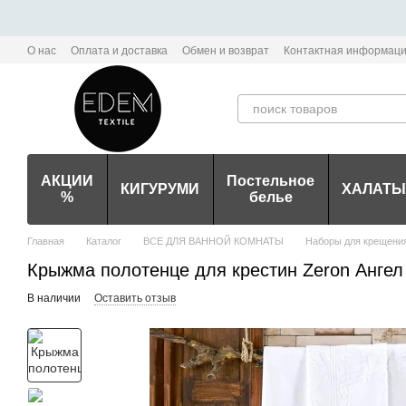
Перейти к основному контенту
О нас
Оплата и доставка
Обмен и возврат
Контактная информац
Политика конфиденциальности мобильного приложения Edem-Textile
АКЦИИ
Постельное
КИГУРУМИ
ХАЛАТЫ
%
белье
Главная
Каталог
ВСЕ ДЛЯ ВАННОЙ КОМНАТЫ
Наборы для крещени
Крыжма полотенце для крестин Zeron Ангел
В наличии
Оставить отзыв