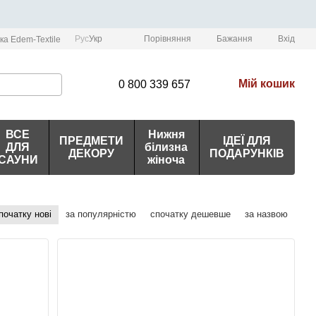
Порівняння
Рус
Укр
Бажання
Вхід
ка Edem-Textile
Мій кошик
0 800 339 657
ВСЕ
Нижня
ПРЕДМЕТИ
ІДЕЇ ДЛЯ
ДЛЯ
білизна
ДЕКОРУ
ПОДАРУНКІВ
САУНИ
жіноча
початку нові
за популярністю
спочатку дешевше
за назвою