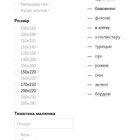
Напівшерстяні
0
бавовняні
Хутро штучне
0
флісові
Розмір
в клітку
100х160
0
100х180
0
з поліестеру
110х110
0
турецькі
110х140
0
120х150
0
сірі
140х200
0
рожеві
150х200
0
150х220
2
сині
160х220
0
зелені
170х210
1
200х220
1
бордові
200х230
0
200х240
0
Тематика малюнка
Коти
0