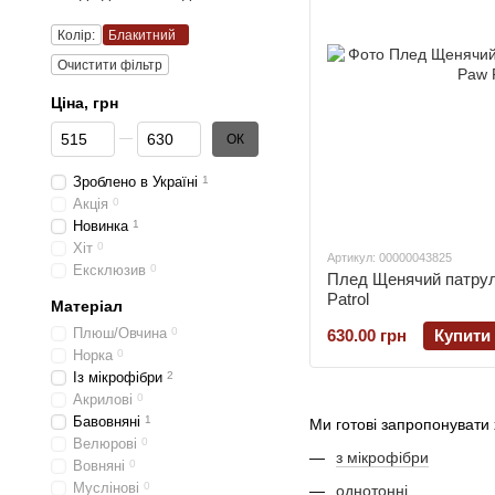
Колір:
Блакитний
Очистити фільтр
Цiна, грн
Від Цiна, грн
До Цiна, грн
ОК
Зроблено в Україні
1
Акція
0
Новинка
1
Хіт
0
Артикул: 00000043825
Ексклюзив
0
Плед Щенячий патрул
Patrol
Матеріал
Плюш/Овчина
0
630.00 грн
Купити
Норка
0
Із мікрофібри
2
Акрилові
0
Бавовняні
1
Ми готові запропонувати
Велюрові
0
з мікрофібри
Вовняні
0
Муслінові
0
однотонні