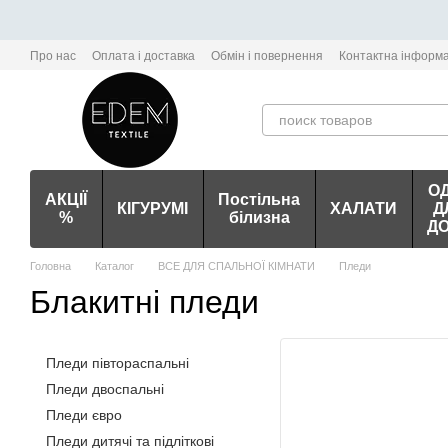
Перейти до основного контенту
Про нас
Оплата і доставка
Обмін і повернення
Контактна інформа
О
АКЦІЇ
Постільна
КІГУРУМІ
ХАЛАТИ
Д
%
білизна
Д
Головна
Каталог
ВСЕ ДЛЯ СПАЛЬНОЇ КІМНАТИ
Пледи
Блакитні пледи
Пледи півтораспальні
Пледи двоспальні
Пледи євро
Пледи дитячі та підліткові