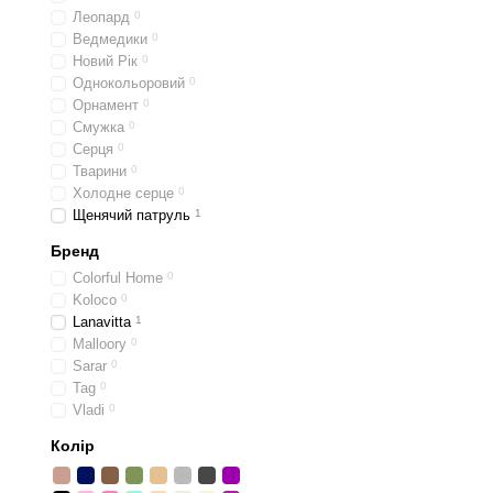
Леопард
0
Ведмедики
0
Новий Рік
0
Однокольоровий
0
Орнамент
0
Смужка
0
Серця
0
Тварини
0
Холодне серце
0
Щенячий патруль
1
Бренд
Colorful Home
0
Koloco
0
Lanavitta
1
Malloory
0
Sarar
0
Tag
0
Vladi
0
Колір