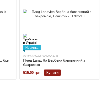
Новинка
Артикул: 90208-00000042736
офібри
Плед Lanavitta Вербена бавовняний з
бахромою
515.00 грн
Купити