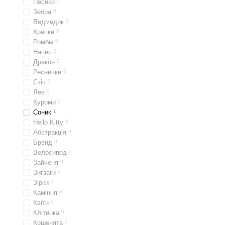
Песики
0
Зебра
0
Ведмедик
0
Крапки
0
Ромбы
0
Напис
0
Дракон
0
Реснички
0
Стіч
0
Лев
0
Куроми
0
Соник
1
Hello Kitty
0
Абстракція
0
Бренд
0
Велосипед
0
Зайченя
0
Зигзаги
0
Зірки
0
Каміння
0
Квіти
0
Клітинка
0
Кошенята
0