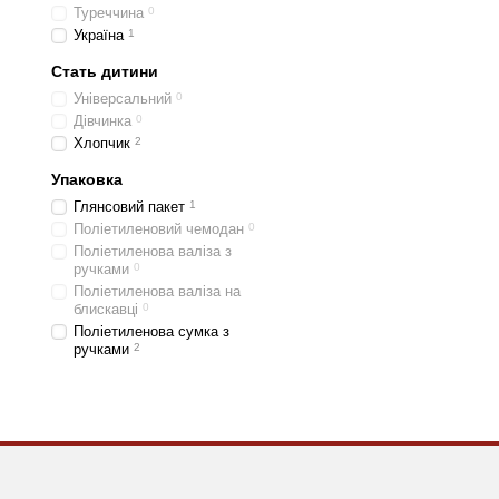
Туреччина
0
Україна
1
Стать дитини
Універсальний
0
Дівчинка
0
Хлопчик
2
Упаковка
Глянсовий пакет
1
Поліетиленовий чемодан
0
Поліетиленова валіза з
ручками
0
Поліетиленова валіза на
блискавці
0
Поліетиленова сумка з
ручками
2