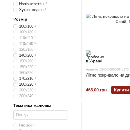
Напівшерстяні
1
Хутро штучне
1
Розмір
100х160
2
100х180
0
110х110
0
110х140
0
120х150
0
140х200
4
150х200
0
150х220
0
Артикул: 82438-00000040170
160х220
0
Літнє покривало на д
170х210
1
200х220
1
465.00 грн
Купити
200х230
0
200х240
0
Тематика малюнка
Песики
0