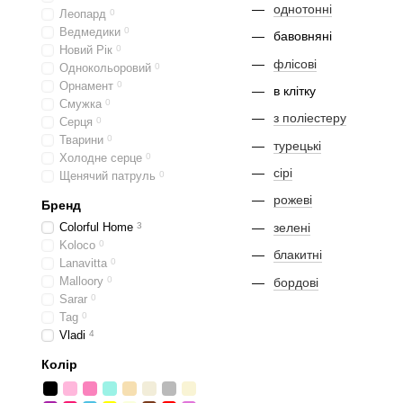
однотонні
Леопард
0
Ведмедики
0
бавовняні
Новий Рік
0
флісові
Однокольоровий
0
Орнамент
0
в клітку
Смужка
0
з поліестеру
Серця
0
Тварини
0
турецькі
Холодне серце
0
сірі
Щенячий патруль
0
рожеві
Бренд
зелені
Colorful Home
3
Koloco
0
блакитні
Lanavitta
0
Malloory
0
бордові
Sarar
0
Tag
0
Vladi
4
Колір