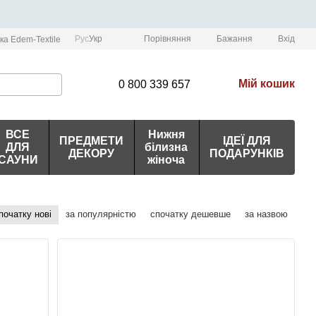
Порівняння
Рус
Укр
Бажання
Вхід
ка Edem-Textile
Мій кошик
0 800 339 657
ВСЕ
Нижня
ПРЕДМЕТИ
ІДЕЇ ДЛЯ
ДЛЯ
білизна
ДЕКОРУ
ПОДАРУНКІВ
САУНИ
жіноча
початку нові
за популярністю
спочатку дешевше
за назвою