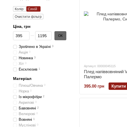
Колір:
Синій
Очистити фільтр
Цiна, грн
Від Цiна, грн
До Цiна, грн
ОК
Зроблено в Україні
3
Акція
0
Новинка
3
Хіт
0
Артикул: 00000045115
Ексклюзив
1
Плед напіввовняний Vl
Палермо
Матеріал
Плюш/Овчина
0
395.00 грн
Купити
Норка
0
Із мікрофібри
2
Акрилові
0
Бавовняні
2
Велюрові
0
Вовняні
1
Муслінові
0