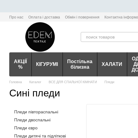
Перейти до основного контенту
Про нас
Оплата і доставка
Обмін і повернення
Контактна інформа
О
АКЦІЇ
Постільна
КІГУРУМІ
ХАЛАТИ
Д
%
білизна
Д
Головна
Каталог
ВСЕ ДЛЯ СПАЛЬНОЇ КІМНАТИ
Пледи
Сині пледи
Пледи півтораспальні
Пледи двоспальні
Пледи євро
Пледи дитячі та підліткові