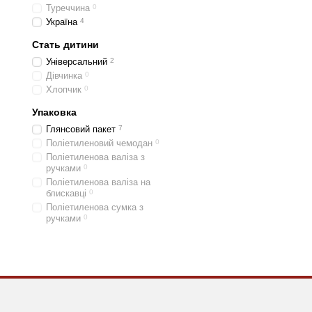
Туреччина
0
Україна
4
Стать дитини
Універсальний
2
Дівчинка
0
Хлопчик
0
Упаковка
Глянсовий пакет
7
Поліетиленовий чемодан
0
Поліетиленова валіза з
ручками
0
Поліетиленова валіза на
блискавці
0
Поліетиленова сумка з
ручками
0