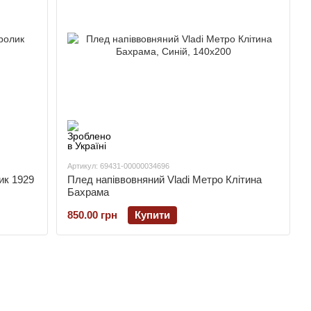
Артикул: 69431-00000034696
ик 1929
Плед напіввовняний Vladi Метро Клітина
Бахрама
850.00 грн
Купити