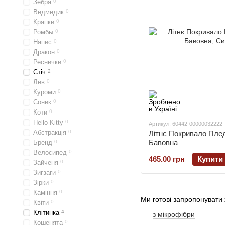
Зебра
0
Ведмедик
0
Крапки
0
Ромбы
0
Напис
0
Дракон
0
Реснички
0
Стіч
2
Лев
0
Куроми
0
Соник
0
Коти
0
Hello Kitty
0
Артикул: 60442-00000032222
Абстракція
0
Літнє Покривало Плед
Бавовна
Бренд
0
Велосипед
0
465.00 грн
Купити
Зайченя
0
Зигзаги
0
Зірки
0
Каміння
0
Ми готові запропонувати
Квіти
0
Клітинка
4
з мікрофібри
Кошенята
0