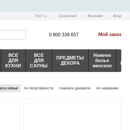
Сравнение
Рус
Укр
Желания
Вход
Мой заказ
0 800 339 657
ВСЕ
ВСЕ
Нижнее
ПРЕДМЕТЫ
ИД
ДЛЯ
ДЛЯ
белье
ДЕКОРА
ПО
КУХНИ
САУНЫ
женское
ала новые
по популярности
сначала дешевле
по названию