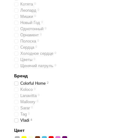
Котята
0
Леопард
0
Мишки
0
Новый Год
0
Однотонный
0
Орнамент
0
Полоска
0
Сердца
0
Холодное сердце
0
Цветы
0
Щенячий патруль
0
Бренд
Colorful Home
2
Koloco
0
Lanavitta
0
Malloory
0
Sarar
0
Tag
0
Vladi
4
Цвет