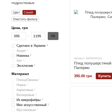
подростковые
Цвет:
Синий
Очистить фильтр
Цена, грн
От Цена, грн
До Цена, грн
OK
Сделано в Украине
3
Акция
0
Новинка
2
Артикул: 00000045115
Хит
0
Плед полушерстяной V
Эксклюзив
1
Палермо
Материал
395.00 грн
Купить
Плюш/Овчина
0
Норка
0
Акриловые
0
Велюровые
0
Из микрофибры
1
Мех искусственный
1
Муслиновые
0