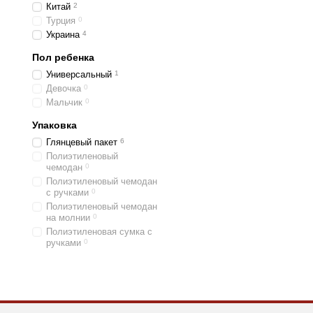
Китай
2
Турция
0
Украина
4
Пол ребенка
Универсальный
1
Девочка
0
Мальчик
0
Упаковка
Глянцевый пакет
6
Полиэтиленовый
чемодан
0
Полиэтиленовый чемодан
с ручками
0
Полиэтиленовый чемодан
на молнии
0
Полиэтиленовая сумка с
ручками
0