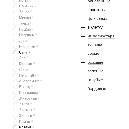
Коты
однотонные
Собачки
0
хлопковые
Зебра
0
Мишка
0
флисовые
Точки
0
в клетку
Ромбы
0
Надпись
0
из полиэстера
Дракон
0
турецкие
Реснички
0
Стич
1
серые
Лев
0
розовые
Куроми
0
Соник
0
зеленые
Hello Kitty
0
голубые
Абстракция
0
Бренд
0
бордовые
Велосипед
0
Животные
0
Зайка
0
Звезды
0
Зигзаги
0
Камни
0
Клетка
4