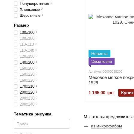
Полушерстяные
1
Хлопковые
2
Шерстяные
1
Размер
100х160
1
100х180
0
110х110
0
110х140
0
Новинка
120х150
0
Эксклюзив
140х200
4
150х200
0
Артикул: 00000038200
150х220
0
Меховое мягкое покр
160х220
0
1929
170х210
1
200х220
1
1 195.00 грн
Купит
200х230
0
200х240
0
Тематика рисунка
Мы готовы предложить х
из микрофибры
0