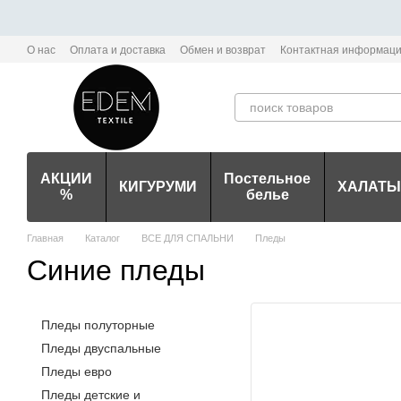
Перейти к основному контенту
О нас
Оплата и доставка
Обмен и возврат
Контактная информац
Политика конфиденциальности мобильного приложения Edem-Textile
АКЦИИ
Постельное
КИГУРУМИ
ХАЛАТЫ
%
белье
Главная
Каталог
ВСЕ ДЛЯ СПАЛЬНИ
Пледы
Синие пледы
Пледы полуторные
Пледы двуспальные
Пледы евро
Пледы детские и