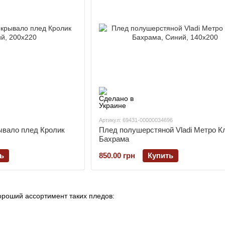
Артикул: 69431-00000034696
ывало плед Кролик
Плед полушерстяной Vladi Метро К
Бахрама
ь
850.00 грн
Купить
ороший ассортимент таких пледов: