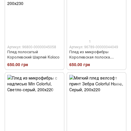
1
Артикул: 96800-00000045058
Артикул: 96789-00000044049
Плед полосатый
Плед из микрофибры
Королевский Шарпей Koloco
Королевская полоска
Шарпей
650.00 грн
650.00 грн