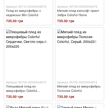
Артикул: 95712-00000044679
Артикул: 95706-00000044676
Плед из микрофибры с
Мягкий плед велсофт принт
надписью Min Colorful
Зебра Colorful Home
735.00 грн
735.00 грн
Артикул: 95704-00000044675
Артикул: 95702-00000044674
Плюшевый плед из
Мягкий плед из микрофибры
микрофибры Colorful
Полоски Colorful
Сердечки
735.00 грн
735.00 грн