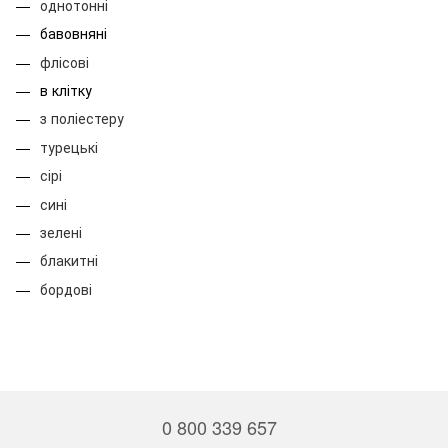
однотонні
бавовняні
флісові
в клітку
з поліестеру
турецькі
сірі
сині
зелені
блакитні
бордові
0 800 339 657