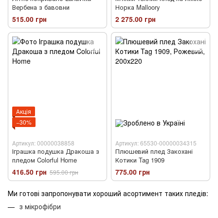
Вербена з бавовни
Норка Malloory
515.00 грн
2 275.00 грн
Акція
−30%
Артикул: 00000038858
Артикул: 65530-00000034315
Іграшка подушка Дракоша з
Плюшевий плед Закохані
пледом Colorful Home
Котики Tag 1909
416.50 грн
775.00 грн
595.00 грн
Ми готові запропонувати хороший асортимент таких пледів:
з мікрофібри