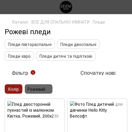
Каталог
ВСЕ ДЛЯ СПАЛЬНОЇ КІМНАТИ
Пледи
Рожеві пледи
Пледи півтораспальні
Пледи двоспальні
Пледи євро
Пледи дитячі та підліткові
Фільтр
Спочатку нові
1
Колір
Рожевий