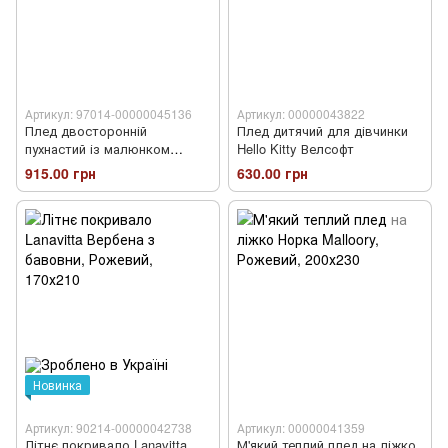
Артикул: 97014-00000045136
Артикул: 00000043822
Плед двосторонній
Плед дитячий для дівчинки
пухнастий із малюнком
Hello Kitty Велсофт
Квітка
915.00 грн
630.00 грн
Новинка
Артикул: 90214-00000042738
Артикул: 00000041359
Літнє покривало Lanavitta
М'який теплий плед на ліжко