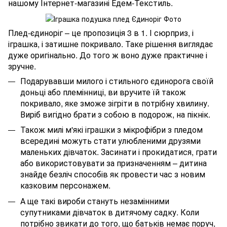
нашому Інтернет-магазині Едем-Текстиль.
Плед-єдиноріг – це пропозиція 3 в 1. І сюрприз, і
іграшка, і затишне покривало. Таке рішення виглядає
дуже оригінально. До того ж воно дуже практичне і
зручне.
Подарувавши милого і стильного єдинорога своїй
доньці або племінниці, ви вручите їй також
покривало, яке зможе зігріти в потрібну хвилину.
Виріб вигідно брати з собою в подорож, на пікнік.
Також милі м'які іграшки з мікрофібри з пледом
всередині можуть стати улюбленими друзями
маленьких дівчаток. Засинати і прокидатися, грати
або використовувати за призначенням – дитина
знайде безліч способів як провести час з новим
казковим персонажем.
А ще такі вироби стануть незамінними
супутниками дівчаток в дитячому садку. Коли
потрібно звикати до того, що батьків немає поруч,