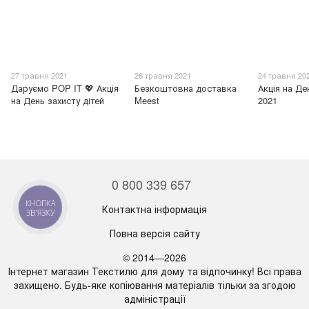
27 травня 2021
26 травня 2021
24 травня 20
Даруємо POP IT 💖 Акція
Безкоштовна доставка
Акція на Д
на День захисту дітей
Meest
2021
0 800 339 657
КНОПКА
Контактна інформація
ЗВ'ЯЗКУ
Повна версія сайту
© 2014—2026
Інтернет магазин Текстилю для дому та відпочинку! Всі права
захищено. Будь-яке копіювання матеріалів тільки за згодою
адміністрації