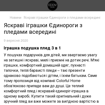
Новини
Яскраві іграшки Єдинороги з пледами всередині
Яскраві іграшки Єдинороги з
пледами всередині
9 вересня 2020
Іграшка подушка плед 3 в 1
У пошуках подарунків для дітей, ми звертаємо увагу
на затишні і яскраві, милі і приємні на дотик речі. М'які
іграшки, комфортний домашній одяг, пухнасті
тапочки, теплі барвисті пледи – такі презенти
однаково подобаються і дітям, і їхнім батькам. Саме
тому пропозиція від компанії Colorful Home
обов'язково припаде вам до душі. Це теплий
комфортний плед і яскравий єдиноріг-іграшка в
одному виробі. Купити такий оригінальний і дуже
зручний плед ви вже можете за вигідною вартістю в