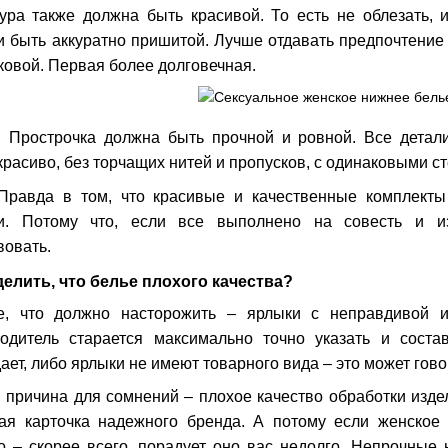
ура также должна быть красивой. То есть не облезать, 
и быть аккуратно пришитой. Лучше отдавать предпочтение
ковой. Первая более долговечная.
. Прострочка должна быть прочной и ровной. Все детал
расиво, без торчащих нитей и пропусков, с одинаковыми ст
 Правда в том, что красивые и качественные комплект
. Потому что, если все выполнено на совесть и из
вовать.
делить, что белье плохого качества?
е, что должно насторожить – ярлыки с неправдивой
водитель старается максимально точно указать и соста
ает, либо ярлыки не имеют товарного вида – это может гово
 причина для сомнений – плохое качество обработки издел
ая карточка надежного бренда. А потому если женское 
 – скорее всего, порадует оно вас недолго. Непрочные н