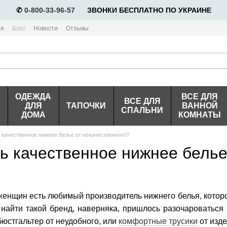
✆
0-800-33-96-57
⠀⠀ЗВОНКИ БЕСПЛАТНО ПО УКРАИНЕ
ия
Блог
Новости
Отзывы
ОДЕЖДА
ВСЕ ДЛЯ
ВСЕ ДЛЯ
ДЛЯ
ТАПОЧКИ
ВАННОЙ
СПАЛЬНИ
ДОМА
КОМНАТЫ
ь качественное нижнее белье от некачественного?
ть качественное нижнее белье
женщин есть любимый производитель нижнего белья, котор
найти такой бренд, наверняка, пришлось разочароваться 
юстгальтер от неудобного, или
комфортные трусики
от изде