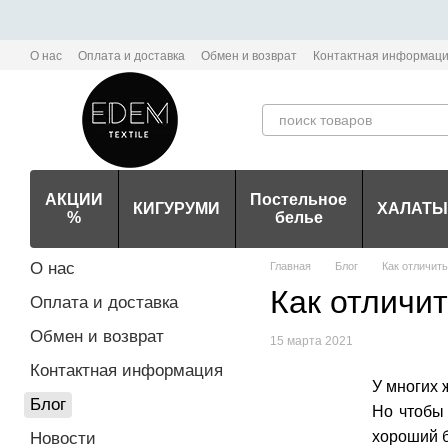
Перейти к основному контенту
О нас
Оплата и доставка
Обмен и возврат
Контактная информац
Политика конфиденциальности мобильного приложения Edem-Textile
АКЦИИ
Постельное
КИГУРУМИ
ХАЛАТЫ
%
белье
О нас
Главная
Блог
Как отличит
Как отличи
Оплата и доставка
Обмен и возврат
15 марта 2021
Контактная информация
У многих 
Блог
Но чтобы 
хороший б
Новости