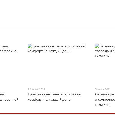
12 июля 2021
5 июля 2021
на:
Трикотажные халаты: стильный
Летняя оде
олговечной
комфорт на каждый день
и солнечно
текстиле