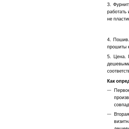
3. Фурнит
работать 
не пласти
4. Пошив
прошиты к
5. Цена.
дешевыми
соответст
Как опре
Перво
произ
совпад
Вторая
визитн
дешево