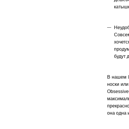
катышк
Неудоб
Совсем
хочетс
продум
будут 
В нашем И
носки или
Obsessive
максимал
прекрасно
она одна 