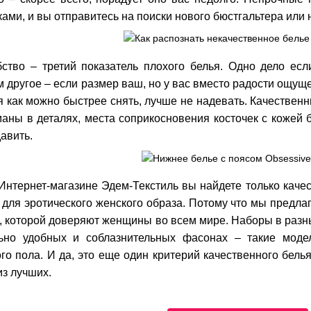
ами, и вы отправитесь на поиски нового бюстгальтера или 
ство – третий показатель плохого белья. Одно дело ес
 другое – если размер ваш, но у вас вместо радости ощущ
я как можно быстрее снять, лучше не надевать. Качествен
аны в деталях, места соприкосновения косточек с кожей 
давить.
нтернет-магазине Эдем-Текстиль вы найдете только каче
 для эротического женского образа. Потому что мы предла
, которой доверяют женщины во всем мире. Наборы в разны
ьно удобных и соблазнительных фасонах – такие моде
го пола. И да, это еще один критерий качественного бель
из лучших.