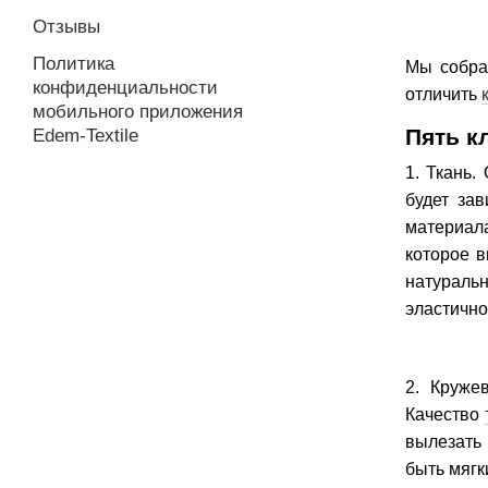
Отзывы
Политика
Мы собра
конфиденциальности
отличить
мобильного приложения
Пять к
Edem-Textile
1. Ткань.
будет за
материала
которое в
натуральн
эластично
2. Круже
Качество
вылезать
быть мягк