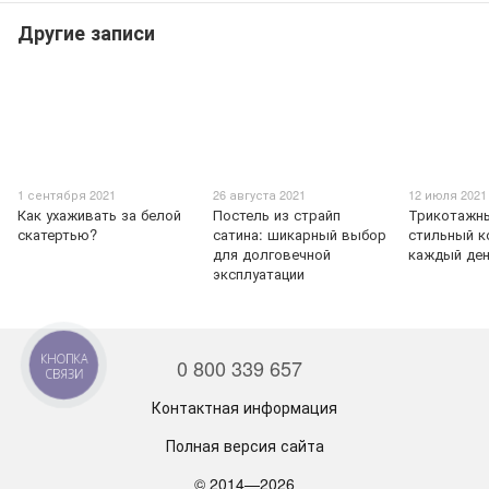
Другие записи
1 сентября 2021
26 августа 2021
12 июля 2021
Как ухаживать за белой
Постель из страйп
Трикотажны
скатертью?
сатина: шикарный выбор
стильный к
для долговечной
каждый де
эксплуатации
КНОПКА
0 800 339 657
СВЯЗИ
Контактная информация
Полная версия сайта
© 2014—2026