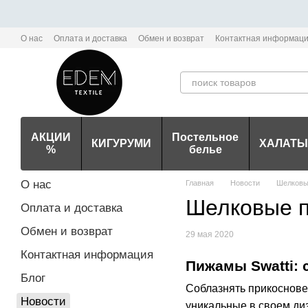
Перейти к основному контенту
О нас
Оплата и доставка
Обмен и возврат
Контактная информац
Политика конфиденциальности мобильного приложения Edem-Textile
АКЦИИ
Постельное
КИГУРУМИ
ХАЛАТЫ
%
белье
О нас
Главная
Новости
Шелковые
Шелковые п
Оплата и доставка
Обмен и возврат
29 мая 2020
Контактная информация
Пижамы Swatti:
Блог
Соблазнять прикоснове
Новости
уникальные в своем ди