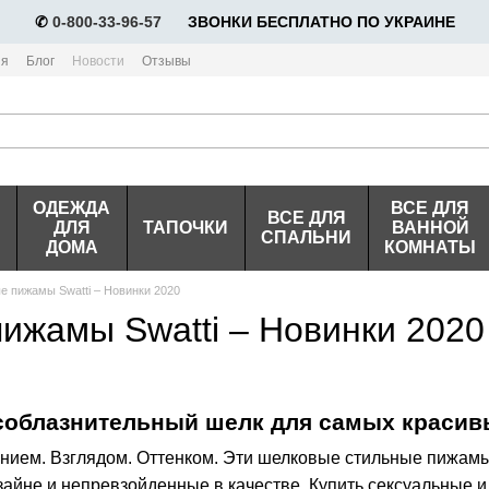
✆
0-800-33-96-57
⠀⠀ЗВОНКИ БЕСПЛАТНО ПО УКРАИНЕ
ия
Блог
Новости
Отзывы
ОДЕЖДА
ВСЕ ДЛЯ
ВСЕ ДЛЯ
ДЛЯ
ТАПОЧКИ
ВАННОЙ
СПАЛЬНИ
ДОМА
КОМНАТЫ
 пижамы Swatti – Новинки 2020
ижамы Swatti – Новинки 2020
 соблазнительный шелк для самых краси
нием. Взглядом. Оттенком. Эти шелковые стильные пижамы 
зайне и непревзойденные в качестве. Купить сексуальные и