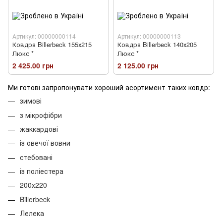
Артикул: 00000000114
Артикул: 00000000113
Ковдра Billerbeck 155х215
Ковдра Billerbeck 140х205
Люкс *
Люкс *
2 425.00 грн
2 125.00 грн
Ми готові запропонувати хороший асортимент таких ковдр:
зимові
з мікрофібри
жаккардові
із овечої вовни
стебовані
із поліестера
200х220
Billerbeck
Лелека