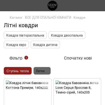
Каталог
ВСЕ ДЛЯ СПАЛЬНОЇ КІМНАТИ
Ковдри
Літні ковдри
Ковдра півтораспальна
Ковдра двоспальна
Ковдра євро
Ковдра дитяча
Фільтр
Спочатку нові
1
Cтупінь тепла
Легке