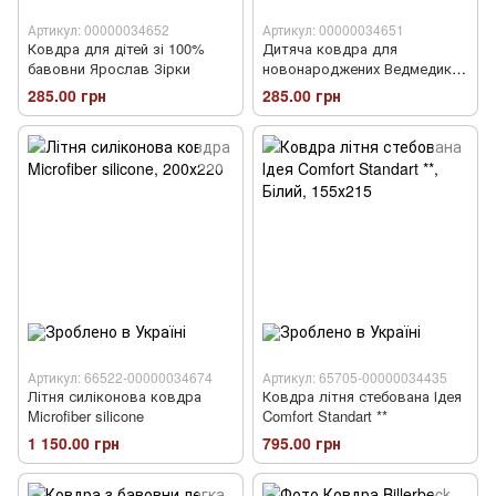
Артикул: 00000034652
Артикул: 00000034651
Ковдра для дітей зі 100%
Дитяча ковдра для
бавовни Ярослав Зірки
новонароджених Ведмедики
Бавовна
285.00 грн
285.00 грн
Артикул: 66522-00000034674
Артикул: 65705-00000034435
Літня силіконова ковдра
Ковдра літня стебована Ідея
Microfiber silicone
Comfort Standart **
1 150.00 грн
795.00 грн