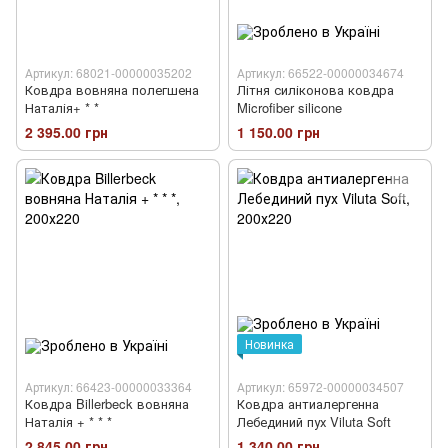
Артикул: 68021-00000035202
Артикул: 66522-00000034674
Ковдра вовняна полегшена
Літня силіконова ковдра
Наталія+ * *
Microfiber silicone
2 395.00 грн
1 150.00 грн
Новинка
Артикул: 66423-00000033364
Артикул: 65972-00000034507
Ковдра Billerbeck вовняна
Ковдра антиалергенна
Наталія + * * *
Лебединий пух Viluta Soft
2 845.00 грн
1 340.00 грн