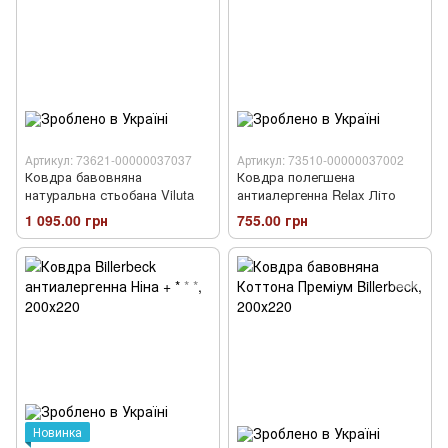
Артикул: 73621-00000037037
Артикул: 73510-00000037002
Ковдра бавовняна
Ковдра полегшена
натуральна стьобана Viluta
антиалергенна Relax Літо
1 095.00 грн
755.00 грн
Новинка