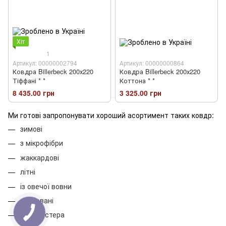
Хіт
1
Артикул: 00000002794
Артикул: 00000000864
Ковдра Billerbeck 200х220
Ковдра Billerbeck 200х220
Тіффані * *
Коттона * *
8 435.00 грн
3 325.00 грн
Ми готові запропонувати хороший асортимент таких ковдр:
зимові
з мікрофібри
жаккардові
літні
із овечої вовни
стебовані
із поліестера