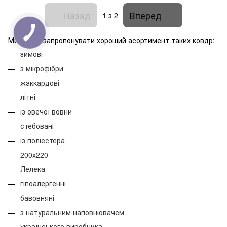
Назад
Вперед
1
з 2
Ми готові запропонувати хороший асортимент таких ковдр:
зимові
з мікрофібри
жаккардові
літні
із овечої вовни
стебовані
із поліестера
200х220
Лелека
гіпоалергенні
бавовняні
з натуральним наповнювачем
українського виробника