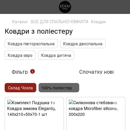
Каталог
ВСЕ ДЛЯ СПАЛЬНОЇ КІМНАТИ
Ковдри
Ковдри з поліестеру
Ковдра півтораспальна
Ковдра двоспальна
Ковдра євро
Ковдра дитяча
Фільтр
Спочатку нові
1
Склад Чохла
100% поліестер