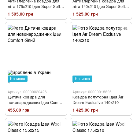
Антиалергенна ковдра для
Антиалергенна ковдра для
літа 175х210 Ідея Super Soft
літа 140х210 Ідея Super Soft
Classic
Classic
1 595.00 грн
1 525.00 грн
Новинка
Новинка
Артикул: 00000020426
Артикул: 00000018826
Дитяча ковдра для
Ковдра полуторна Ідея Air
новонароджених Ідея Comfort
Dream Exclusive 140х210
білий
455.00 грн
1 425.00 грн