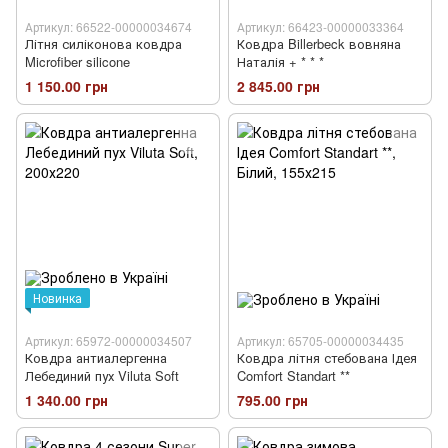
Артикул: 66522-00000034674
Артикул: 66423-00000033364
Літня силіконова ковдра
Ковдра Billerbeck вовняна
Microfiber silicone
Наталія + * * *
1 150.00 грн
2 845.00 грн
Новинка
Артикул: 65972-00000034507
Артикул: 65705-00000034435
Ковдра антиалергенна
Ковдра літня стебована Ідея
Лебединий пух Viluta Soft
Comfort Standart **
1 340.00 грн
795.00 грн