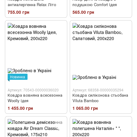
антиалергенна Relax Літо
подушкою Comfort Ідея
755.00 грн
565.00 грн
Новинка
Артикул: 70543-00000036020
Артикул: 68358-00000035294
Ковдра вовняна всесезонна
Ковдра силіконова стьобана
Woolly Ідея
Viluta Bamboo
1 455.00 грн
1 065.00 грн