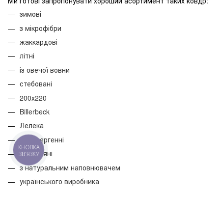
Ми готові запропонувати хороший асортимент таких ковдр:
зимові
з мікрофібри
жаккардові
літні
із овечої вовни
стебовані
200х220
Billerbeck
Лелека
гіпоалергенні
КНОПКА
бавовняні
ЗВ'ЯЗКУ
з натуральним наповнювачем
українського виробника