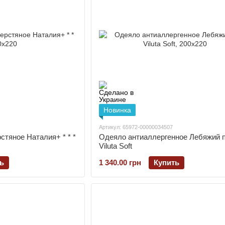
Новинка
Артикул: 65972-00000034507
стяное Наталия+ * * *
Одеяло антиаллергенное Лебяжий 
Viluta Soft
ь
1 340.00 грн
Купить