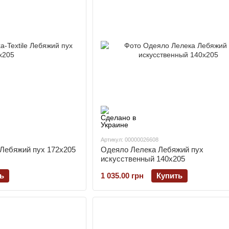
Артикул: 00000026608
e Лебяжий пух 172х205
Одеяло Лелека Лебяжий пух
искусственный 140х205
ь
1 035.00 грн
Купить