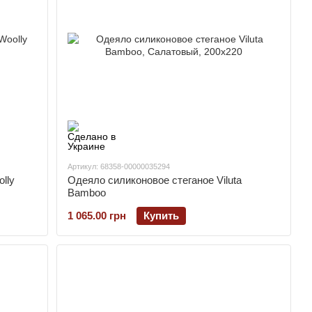
Артикул: 68358-00000035294
lly
Одеяло силиконовое стеганое Viluta
Bamboo
1 065.00 грн
Купить