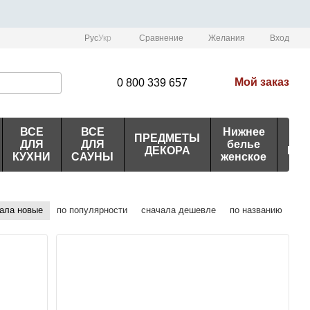
Сравнение
Рус
Укр
Желания
Вход
Мой заказ
0 800 339 657
ВСЕ
ВСЕ
Нижнее
ПРЕДМЕТЫ
ИД
ДЛЯ
ДЛЯ
белье
ДЕКОРА
ПО
КУХНИ
САУНЫ
женское
ала новые
по популярности
сначала дешевле
по названию