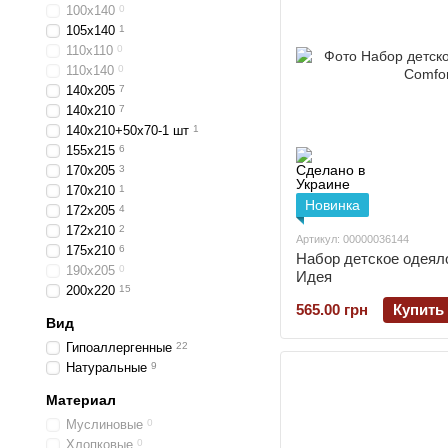
100х140
0
105х140
1
110х110
0
110х140
0
140х205
7
140х210
7
140х210+50х70-1 шт
1
155х215
6
170х205
3
170х210
1
Новинка
172х205
4
172х210
2
Артикул: 00000036144
175х210
6
Набор детское одеял
190х205
0
Идея
200х220
15
565.00 грн
Купить
Вид
Гипоаллергенные
22
Натуральные
9
Материал
Муслиновые
0
Хлопковые
0