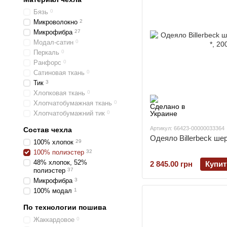
Бязь
0
Микроволокно
2
Микрофибра
27
Модал-сатин
0
Перкаль
0
Ранфорс
0
Сатиновая ткань
0
Тик
3
Хлопковая ткань
0
Хлопчатобумажная ткань
0
Хлопчатобумажний тик
0
Артикул: 66423-00000033364
Состав чехла
Одеяло Billerbeck шер
100% хлопок
29
100% полиэстер
32
48% хлопок, 52%
2 845.00 грн
Купит
полиэстер
37
Микрофибра
3
100% модал
1
По технологии пошива
Жаккардовое
0