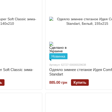
Новинка
Артикул: 62727-00000029638
 Soft Classic зима-
Одеяло зимнее стеганое Идея Comf
Standart
ь
885.00 грн
Купить