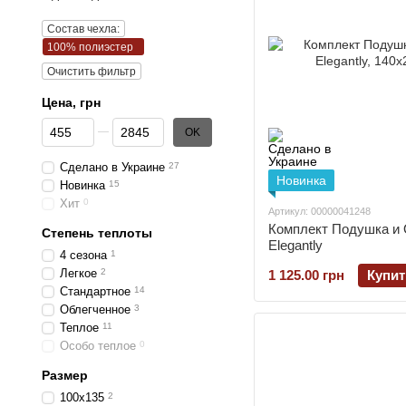
Состав чехла:
100% полиэстер
Очистить фильтр
Цена, грн
От Цена, грн
До Цена, грн
OK
Сделано в Украине
27
Новинка
Новинка
15
Хит
0
Артикул: 00000041248
Комплект Подушка и 
Степень теплоты
Elegantly
4 сезона
1
Легкое
2
1 125.00 грн
Купит
Стандартное
14
Облегченное
3
Теплое
11
Особо теплое
0
Размер
100х135
2