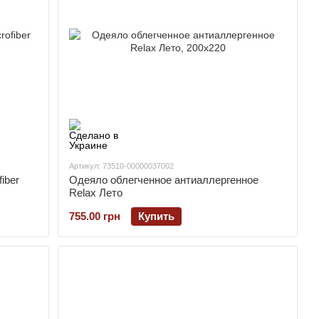
Артикул: 73510-00000037002
iber
Одеяло облегченное антиаллергенное
Relax Лето
755.00 грн
Купить