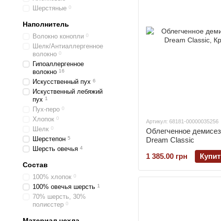
Шерстяные
0
Наполнитель
Волокно конопли
0
Шелк/Антиаллергенное
волокно
0
Гипоаллергенное
волокно
16
Искусственный пух
6
Искуственный лебяжий
пух
1
Пух-перо
0
Хлопок
0
Артикул: 68181-00000035256
Шелк
0
Облегченное демисез
Шерстепон
5
Dream Classic
Шерсть овечья
4
1 385.00 грн
Купит
Состав
100% хлопок
0
100% овечья шерсть
1
70% шерсть, 30%
полиєстер
0
Материал чехла