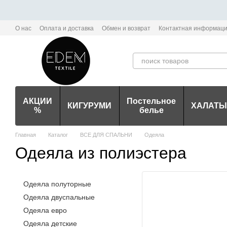
Перейти к основному контенту
О нас
Оплата и доставка
Обмен и возврат
Контактная информац
Политика конфиденциальности мобильного приложения Edem-Textile
АКЦИИ
Постельное
КИГУРУМИ
ХАЛАТЫ
%
белье
Главная
Каталог
ВСЕ ДЛЯ СПАЛЬНИ
Одеяла
Одеяла из полиэстера
Одеяла полуторные
Одеяла двуспальные
Одеяла евро
Одеяла детские