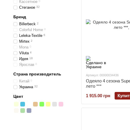
Кассетное
0
Стеганое
32
Бренд
Billerbeck
2
Colorful Home
0
Leleka-Textile
6
Mirtex
2
Mona
0
Viluta
4
Идея
18
Ярослав
0
Страна производитель
Артикул: 00000034436
Одеяло 4 сезона Super
Китай
0
лето ***
Украина
32
1 915.00 грн
Купит
Цвет