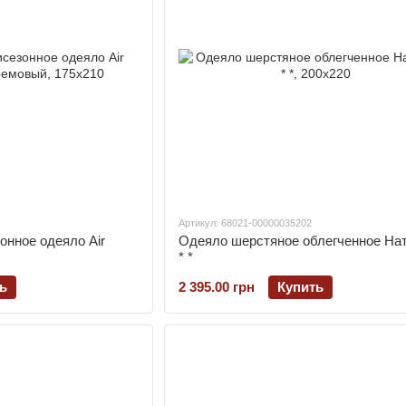
Артикул: 68021-00000035202
онное одеяло Air
Одеяло шерстяное облегченное На
* *
ь
2 395.00 грн
Купить