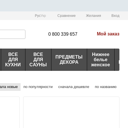
Сравнение
Рус
Укр
Желания
Вход
Мой заказ
0 800 339 657
ВСЕ
ВСЕ
Нижнее
ПРЕДМЕТЫ
ИД
ДЛЯ
ДЛЯ
белье
ДЕКОРА
ПО
КУХНИ
САУНЫ
женское
ала новые
по популярности
сначала дешевле
по названию