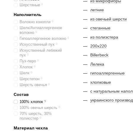
из микрофибры
Шерстяные
0
летние
Наполнитель
из овечьей шерсти
Волокно конопли
0
Шелк/Антиаллергенное
стеганные
волокно
0
из полиэстера
Гипоаллергенное волокно
0
Искусственный пух
0
200х220
Искуственный лебяжий
Billerbeck
пух
0
Пух-перо
0
Лелека
Хлопок
0
Шелк
0
гипоаллергенные
Шерстепон
0
хлопковые
Шерсть овечья
0
с натуральным напо
Состав
украинского произво
100% хлопок
5
100% овечья шерсть
0
70% шерсть, 30%
полиєстер
0
Материал чехла