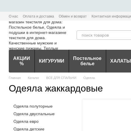
Перейти к основному контенту
О нас
Оплата и доставка
Обмен и возврат
Контактная информац
Политика конфиденциальности мобильного приложения Edem-Textile
АКЦИИ
Постельное
КИГУРУМИ
ХАЛАТЫ
%
белье
Главная
Каталог
ВСЕ ДЛЯ СПАЛЬНИ
Одеяла
Одеяла жаккардовые
Одеяла полуторные
Одеяла двуспальные
Одеяла евро
Одеяла детские