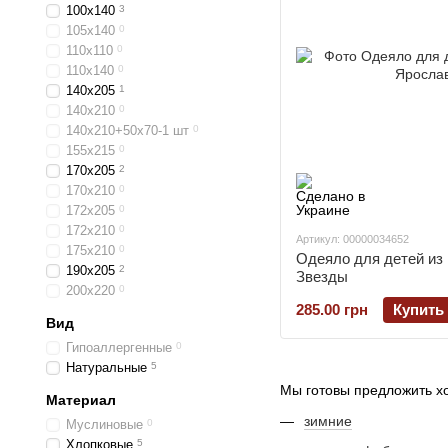
100х140
3
105х140
0
110х110
0
110х140
0
140х205
1
140х210
0
140х210+50х70-1 шт
0
155х215
0
170х205
2
170х210
0
172х205
0
172х210
0
Артикул: 00000034652
175х210
0
Одеяло для детей из
190х205
2
Звезды
200х220
0
285.00 грн
Купить
Вид
Гипоаллергенные
0
Натуральные
5
Мы готовы предложить х
Материал
зимние
Муслиновые
0
Хлопковые
5