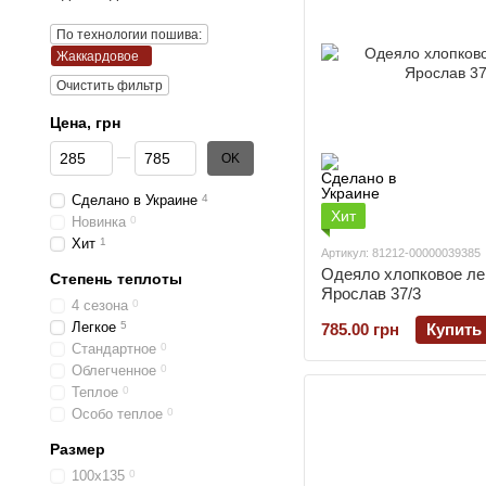
По технологии пошива:
Жаккардовое
Очистить фильтр
Цена, грн
От Цена, грн
До Цена, грн
OK
Сделано в Украине
4
Хит
Новинка
0
Хит
1
Артикул: 81212-00000039385
Одеяло хлопковое ле
Степень теплоты
Ярослав 37/3
4 сезона
0
Легкое
5
785.00 грн
Купить
Стандартное
0
Облегченное
0
Теплое
0
Особо теплое
0
Размер
100х135
0