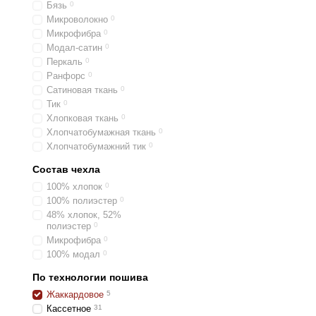
Бязь
0
Микроволокно
0
Микрофибра
0
Модал-сатин
0
Перкаль
0
Ранфорс
0
Сатиновая ткань
0
Тик
0
Хлопковая ткань
0
Хлопчатобумажная ткань
0
Хлопчатобумажний тик
0
Состав чехла
100% хлопок
0
100% полиэстер
0
48% хлопок, 52%
полиэстер
0
Микрофибра
0
100% модал
0
По технологии пошива
Жаккардовое
5
Кассетное
31