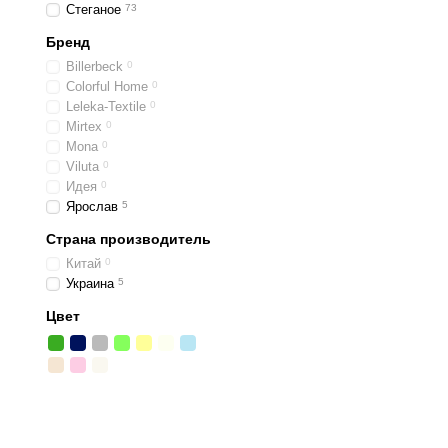
Стеганое
73
Бренд
Billerbeck
0
Colorful Home
0
Leleka-Textile
0
Mirtex
0
Mona
0
Viluta
0
Идея
0
Ярослав
5
Страна производитель
Китай
0
Украина
5
Цвет