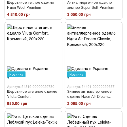
Шерстяное теплое одеяло
Антиаллергенное одеяло
Идея Wool Premium
зимнее Super Soft Premium
4 810.00 грн
3 050.00 грн
Новинка
Новинка
Артикул: 54819-00000029780
Артикул: 54491-00000029637
Шерстяное стеганое одеяло
Зимнее антиаллергенное
Viluta Comfort
одеяло Идея Air Dream
Classic
985.00 грн
2 065.00 грн