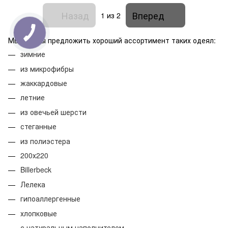
Назад
Вперед
1
из 2
Мы готовы предложить хороший ассортимент таких одеял:
зимние
из микрофибры
жаккардовые
летние
из овечьей шерсти
стеганные
из полиэстера
200х220
Billerbeck
Лелека
гипоаллергенные
хлопковые
с натуральным наполнителем