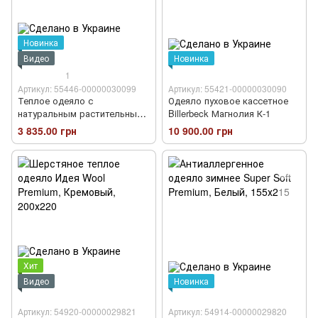
Новинка
Видео
Новинка
1
Артикул: 55446-00000030099
Артикул: 55421-00000030090
Теплое одеяло с
Одеяло пуховое кассетное
натуральным растительным
Billerbeck Магнолия К-1
наполнителем
3 835.00 грн
10 900.00 грн
Хит
Видео
Новинка
Артикул: 54920-00000029821
Артикул: 54914-00000029820