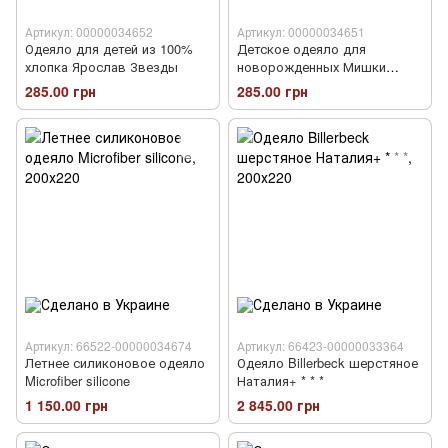
Артикул: 00000034652
Артикул: 00000034651
Одеяло для детей из 100%
Детское одеяло для
хлопка Ярослав Звезды
новорожденных Мишки
Хлопок
285.00 грн
285.00 грн
Артикул: 66522-00000034674
Артикул: 66423-00000033364
Летнее силиконовое одеяло
Одеяло Billerbeck шерстяное
Microfiber silicone
Наталия+ * * *
1 150.00 грн
2 845.00 грн