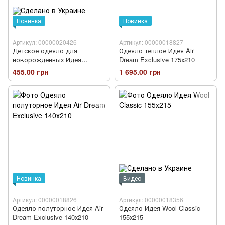
Новинка
Новинка
Артикул: 00000020426
Артикул: 00000018827
Детское одеяло для
Одеяло теплое Идея Air
новорожденных Идея
Dream Exclusive 175х210
Comfort
455.00 грн
1 695.00 грн
Новинка
Видео
Артикул: 00000018826
Артикул: 00000018356
Одеяло полуторное Идея Air
Одеяло Идея Wool Classic
Dream Exclusive 140х210
155х215