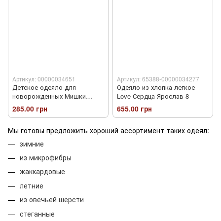
Артикул: 00000034651
Артикул: 65388-00000034277
Детское одеяло для
Одеяло из хлопка легкое
новорожденных Мишки
Love Сердца Ярослав 8
Хлопок
285.00 грн
655.00 грн
Мы готовы предложить хороший ассортимент таких одеял:
зимние
из микрофибры
жаккардовые
летние
из овечьей шерсти
стеганные